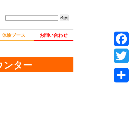
城・仙台新築リフォームフェア : 夢メッセみやぎ
体験ブース
お問い合わせ
Fac
ウンター
Twit
共
有