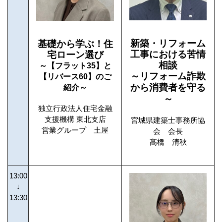
新築・リフォーム
基礎から学ぶ！住
工事における苦情
宅ローン選び
相談
～【フラット35】と
～リフォーム詐欺
【リバース60】のご
から消費者を守る
紹介～
～
独立行政法人住宅金融
支援機構 東北支店
宮城県建築士事務所協
営業グループ 土屋
会 会長
髙橋 清秋
13:00
↓
13:30