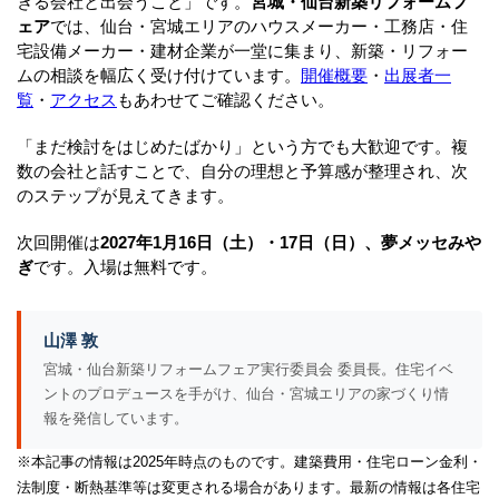
きる会社と出会うこと」です。
宮城・仙台新築リフォームフ
ェア
では、仙台・宮城エリアのハウスメーカー・工務店・住
宅設備メーカー・建材企業が一堂に集まり、新築・リフォー
ムの相談を幅広く受け付けています。
開催概要
・
出展者一
覧
・
アクセス
もあわせてご確認ください。
「まだ検討をはじめたばかり」という方でも大歓迎です。複
数の会社と話すことで、自分の理想と予算感が整理され、次
のステップが見えてきます。
次回開催は
2027年1月16日（土）・17日（日）、夢メッセみや
ぎ
です。入場は無料です。
山澤 敦
宮城・仙台新築リフォームフェア実行委員会 委員長。住宅イベ
ントのプロデュースを手がけ、仙台・宮城エリアの家づくり情
報を発信しています。
※本記事の情報は2025年時点のものです。建築費用・住宅ローン金利・
法制度・断熱基準等は変更される場合があります。最新の情報は各住宅