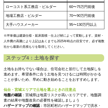
ローコスト系工務店・ビルダー
60〜75万円前後
地場工務店・ビルダー
70〜90万円前後
大手ハウスメーカー
95〜130万円以上
※坪単価は建築仕様・延床面積・仕上げ材によって変動します。資材・
人件費の高騰により上記はあくまでも2025年時点の目安です。必ず複数
社から最新の見積もりを取得してください。
ステップ4：土地を探す
土地をお持ちでない場合は、住宅会社と並行して土地探しを
進めます。希望条件に合う土地を見つけるには時間がかかる
ことが多いため、早めに動き始めることをおすすめします。
仙台・宮城エリアで土地を選ぶときの注意点
地盤の確認
：宮城県は地震リスクが高いエリアです。地盤調
査の結果や地盤改良の必要性を確認しましょう
ハザードマップの確認
：市区町村のハザードマップで洪水・