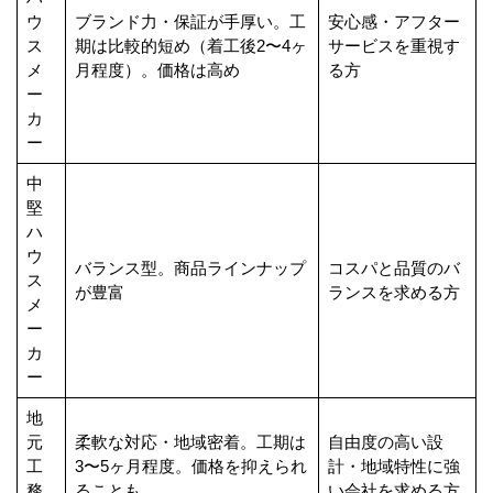
ウ
ブランド力・保証が手厚い。工
安心感・アフター
ス
期は比較的短め（着工後2〜4ヶ
サービスを重視す
メ
月程度）。価格は高め
る方
ー
カ
ー
中
堅
ハ
ウ
バランス型。商品ラインナップ
コスパと品質のバ
ス
が豊富
ランスを求める方
メ
ー
カ
ー
地
元
柔軟な対応・地域密着。工期は
自由度の高い設
工
3〜5ヶ月程度。価格を抑えられ
計・地域特性に強
務
ることも
い会社を求める方