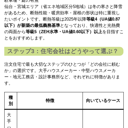
駐車場・庭の有無
仙台・宮城エリア（省エネ地域区分5地域）は冬の寒さと降雪
があるため、断熱性能・暖房効率・屋根の形状は特に重視し
たいポイントです。断熱等級は2025年以降
等級4（UA値0.87
以下）が新築の最低義務基準
となっており、快適性と光熱費
の両面から
等級5（ZEH水準・UA値0.60以下）以上
を目指すこ
とをおすすめします。
ステップ3：住宅会社はどうやって選ぶ？
注文住宅で最も大切なステップのひとつが「どの会社に頼む
か」の選択です。大手ハウスメーカー・中堅ハウスメーカ
ー・地元工務店・設計事務所など、それぞれに特徴がありま
す。
種
特徴
向いているケース
別
大
手
ハ