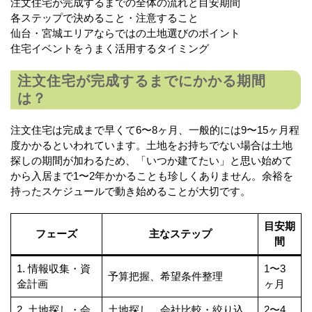
注文住宅が完成するまでの全体の流れと目安期間
各ステップで決めること・注意すること
仙台・宮城エリアならではの土地選びのポイント
住宅イベントをうまく活用するタイミング
注文住宅が完成するまでにかかる期間
は？
注文住宅は完成まで早くて6〜8ヶ月、一般的には9〜15ヶ月程
度かかるといわれています。土地をお持ちでない場合は土地
探しの期間が加わるため、「いつか建てたい」と思い始めて
から入居まで1〜2年かかることも珍しくありません。余裕を
持ったスケジュールで動き始めることが大切です。
目安期
フェーズ
主なステップ
間
1. 情報収集・資
1〜3
予算把握、希望条件整理
金計画
ヶ月
2. 土地探し・会
土地探し、会社比較・絞り込
2〜4