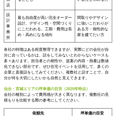
店
設
最も自由度が高い完全オーダー
間取りやデザイン
計
設計。デザイン性・空間づくり
に強いこだわりが
事
にこだわれる。工期・費用は長
ある方・個性的な
務
め・高めになる傾向
家を建てたい方
所
各社の特徴はある程度整理できますが、実際にどの会社が自
分に合っているかは、話をしてみないとわからないケースも
多々あります。担当者との相性や、提案の内容・熱量は数値
化できない部分です。ぜひ住宅イベントを活用して、多くの
企業と直接話をしてみてください。複数社と話すことで、自
分が何を大切にしたいかも自然と見えてきます。
仙台・宮城エリアの坪単価の目安（2025年時点）
会社の種別によって費用感が大きく異なります。複数社の見
積もりを比較する際の参考にしてください。
依頼先
坪単価の目安