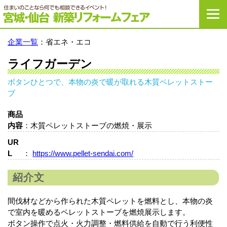
宮城・仙台新築リ
企業一覧
：省エネ・エコ
ライフガーデン
ボタンひとつで、本物の炎で暖が取れる木質ペレットストー
ブ
商品
内容
：木質ペレットストーブの燃焼・展示
UR
L
：
https://www.pellet-sendai.com/
紹介文
間伐材などから作られた木質ペレットを燃料とし、
本物の炎
で室内を暖めるペレットストーブを燃焼展示します。
ボタン操作で点火・火力調整・燃料供給を自動で行う利便性