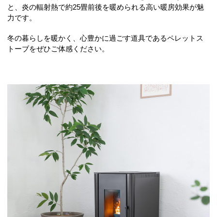
と、
炎の輻射熱で約
25
畳前後を暖められる高い暖房効果が魅
力です。
冬の暮らしを暖かく、
心豊かに過ごす道具であるペレットス
トーブをぜひご体感ください
。