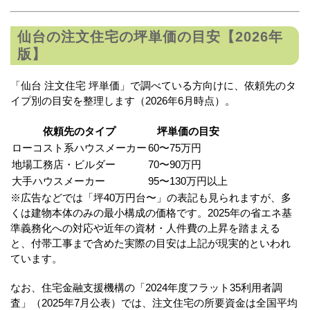
仙台の注文住宅の坪単価の目安【2026年
版】
「仙台 注文住宅 坪単価」で調べている方向けに、依頼先のタ
イプ別の目安を整理します（2026年6月時点）。
依頼先のタイプ
坪単価の目安
ローコスト系ハウスメーカー
60〜75万円
地場工務店・ビルダー
70〜90万円
大手ハウスメーカー
95〜130万円以上
※広告などでは「坪40万円台〜」の表記も見られますが、多
くは建物本体のみの最小構成の価格です。2025年の省エネ基
準義務化への対応や近年の資材・人件費の上昇を踏まえる
と、付帯工事まで含めた実際の目安は上記が現実的といわれ
ています。
なお、住宅金融支援機構の「2024年度フラット35利用者調
査」（2025年7月公表）では、注文住宅の所要資金は全国平均