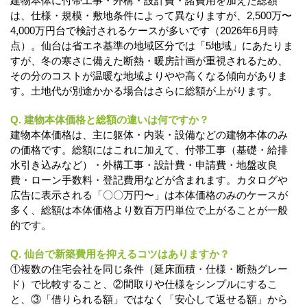
建物本体に付帯工事・外構・設計費・諸費用を加えた総額
は、仕様・規模・敷地条件によって異なりますが、2,500万〜
4,000万円台で検討されるケースが多いです（2026年6月時
点）。仙台は省エネ基準の地域区分では「5地域」にあたりま
すが、冬の寒さに備えた断熱・暖房計画が重視されるため、
その分のコストが温暖な地域よりやや高くなる傾向がありま
す。土地代が別途かかる場合はさらに総額が上がります。
Q. 建物本体価格と総額の違いは何ですか？
建物本体価格は、主に躯体・内装・設備などの建物本体のみ
の価格です。総額にはこれに加えて、付帯工事（基礎・給排
水引き込みなど）・外構工事・設計費・申請費・地盤改良
費・ローン手数料・登記費用などが含まれます。カタログや
広告に表示される「〇〇万円〜」は本体価格のみのケースが
多く、総額は本体価格より数百万円単位で上がることが一般
的です。
Q. 仙台で新築費用を抑えるコツはありますか？
①複数の住宅会社を同じ条件（延床面積・仕様・断熱グレー
ド）で比較すること、②間取りや仕様をシンプルにするこ
と、③「借りられる額」ではなく「安心して返せる額」から