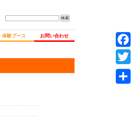
城・仙台新築リフォームフェア : 夢メッセみやぎ
体験ブース
お問い合わせ
Fac
Twit
共
有