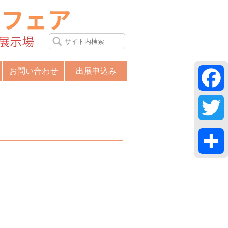
宮城・仙台住宅リフォームフェア2023
2023年1月21日［土］・22日［日］夢
お問い合わせ
出展申込み
Fac
Twit
共
有