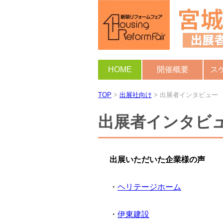
HOME
開催概要
ス
TOP
>
出展社向け
>
出展者インタビュー
出展者インタビ
出展いただいた企業様の声
・
ヘリテージホーム
・
伊東建設