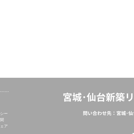
シー
聞
ェア