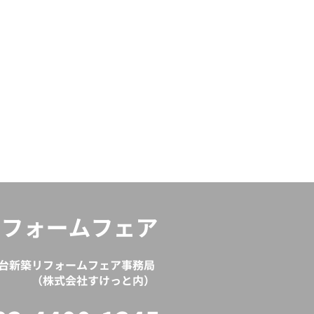
宮城・仙台 住宅リフォームフェア2
主催：株式会社リフォーム産業新
イベントに関するお問い合わせは03-6
Copyright c 2000 The Jpan Journa