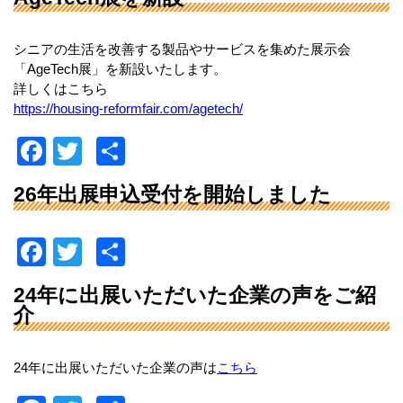
o
c
tt
k
e
er
シニアの生活を改善する製品やサービスを集めた展示会
b
「AgeTech展」を新設いたします。
詳しくはこちら
o
https://housing-reformfair.com/agetech/
o
F
T
共
k
a
wi
有
26年出展申込受付を開始しました
c
tt
e
er
F
T
共
b
a
wi
有
o
24年に出展いただいた企業の声をご紹
c
tt
介
o
e
er
k
b
24年に出展いただいた企業の声は
こちら
o