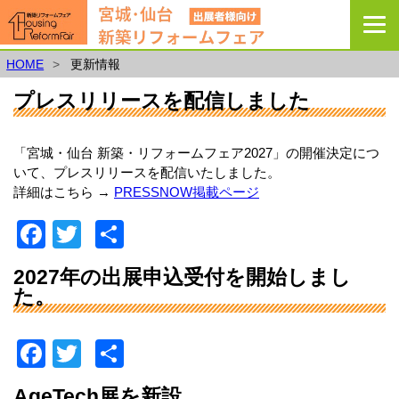
宮城・仙台新築リフォー
HOME
更新情報
プレスリリースを配信しました
「宮城・仙台 新築・リフォームフェア2027」の開催決定につ
いて、プレスリリースを配信いたしました。
詳細はこちら →
PRESSNOW掲載ページ
F
T
共
a
wi
有
2027年の出展申込受付を開始しまし
c
tt
た。
e
er
b
F
T
共
o
a
wi
有
AgeTech展を新設