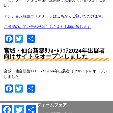
い。
k
マンション相談エリアチラシはこちからご覧いただけます。
ご出展のお問い合わせはこちらよりお願い致します
F
T
共
a
wi
有
宮城・仙台新築ﾘﾌｫｰﾑﾌｪｱ2024年出展者
c
tt
向けサイトをオープンしました
e
er
b
宮城・仙台新築ﾘﾌｫｰﾑﾌｪｱ2024年出展者向けサイトをオープン
しました
o
o
F
T
共
k
a
wi
有
c
tt
宮城・仙台住宅リフォームフェア
Facebook
Twitter
共
主催：リフォーム産業新聞社
e
er
有