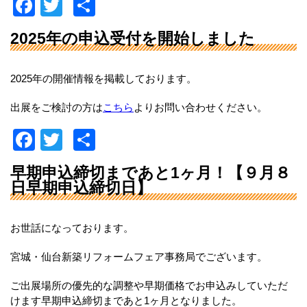
F
T
共
o
a
wi
有
k
2025年の申込受付を開始しました
c
tt
e
er
2025年の開催情報を掲載しております。
b
出展をご検討の方は
こちら
よりお問い合わせください。
o
o
F
T
共
k
a
wi
有
早期申込締切まであと1ヶ月！【９月８
c
tt
日早期申込締切日】
e
er
b
お世話になっております。
o
宮城・仙台新築リフォームフェア事務局でございます。
o
ご出展場所の優先的な調整や早期価格でお申込みしていただ
k
けます早期申込締切まであと1ヶ月となりました。