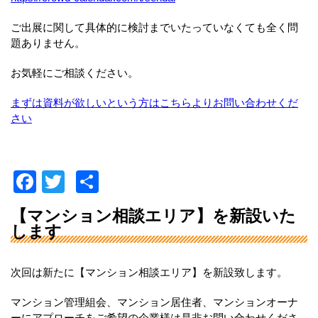
ご出展に関して具体的に検討までいたっていなくても全く問
題ありません。
お気軽にご相談ください。
まずは資料が欲しいという方はこちらよりお問い合わせくだ
さい
F
T
共
a
wi
有
【マンション相談エリア】を新設いた
c
tt
します
e
er
b
次回は新たに【マンション相談エリア】を新設致します。
o
マンション管理組会、マンション居住者、マンションオーナ
o
ーにアプローチをご希望の企業様は是非お問い合わせくださ