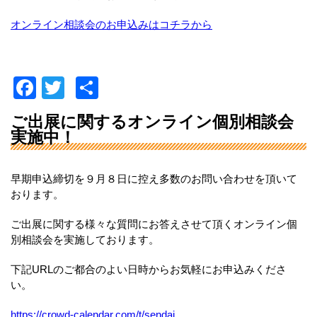
オンライン相談会のお申込みはコチラから
F
T
共
a
wi
有
ご出展に関するオンライン個別相談会
c
tt
実施中！
e
er
b
早期申込締切を９月８日に控え多数のお問い合わせを頂いて
おります。
o
o
ご出展に関する様々な質問にお答えさせて頂くオンライン個
別相談会を実施しております。
k
下記URLのご都合のよい日時からお気軽にお申込みくださ
い。
https://crowd-calendar.com/t/sendai